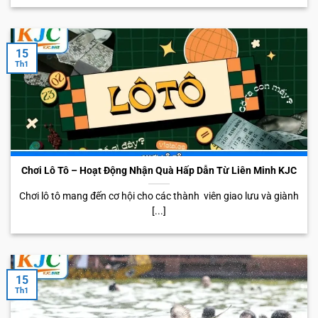
15
Th1
Chơi Lô Tô – Hoạt Động Nhận Quà Hấp Dẫn Từ Liên Minh KJC
Chơi lô tô mang đến cơ hội cho các thành viên giao lưu và giành
[...]
15
Th1