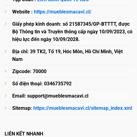
Website :
https://mueblesmacavi.cl/
Giấy phép kinh doanh: số 21587345/GP-BTTTT, được
Bộ Thông tin và Truyền thông cấp ngày 10/09/2023, có
hiệu lực đến ngày 10/09/2028.
Địa chỉ: 39 TK2, Tổ 19, Hóc Môn, Hồ Chí Minh, Việt
Nam
Zipcode: 70000
Số điện thoại: 0346735792
Email:
support@mueblesmacavi.cl
Sitemap:
https://mueblesmacavi.cl/sitemap_index.xml
LIÊN KẾT NHANH