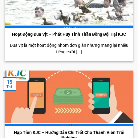
Hoạt Động Đua Vịt – Phát Huy Tinh Thần Đồng Đội Tại KJC
Đua vịt là một hoạt động nhóm đơn giản nhưng mang lại nhiều
tiếng cười [...]
15
Th1
Nạp Tiền KJC – Hướng Dẫn Chi Tiết Cho Thành Viên Trải
Nghiệm