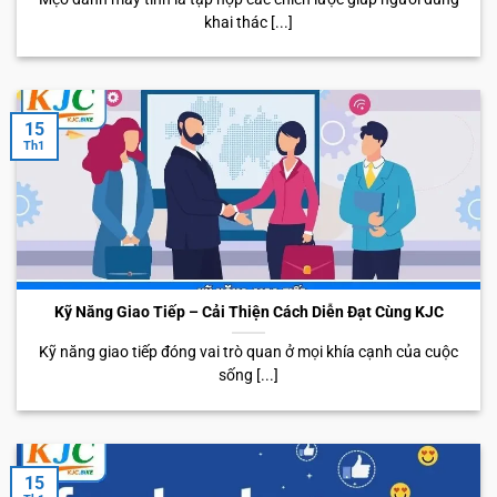
khai thác [...]
15
Th1
Kỹ Năng Giao Tiếp – Cải Thiện Cách Diễn Đạt Cùng KJC
Kỹ năng giao tiếp đóng vai trò quan ở mọi khía cạnh của cuộc
sống [...]
15