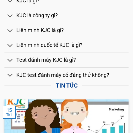
KJC là gì?
KJC là công ty gì?
Liên minh KJC là gì?
Liên minh quốc tế KJC là gì?
Test đánh máy KJC là gì?
KJC test đánh máy có đáng thử không?
TIN TỨC
15
Th1