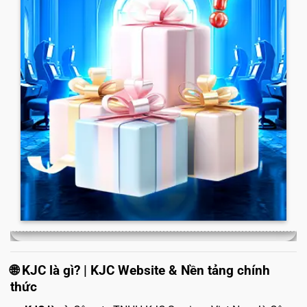
🌐
KJC là gì? | KJC Website & Nền tảng chính
thức