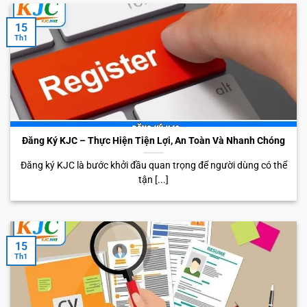
15
Th1
Đăng Ký KJC – Thực Hiện Tiện Lợi, An Toàn Và Nhanh Chóng
Đăng ký KJC là bước khởi đầu quan trọng để người dùng có thể
tận [...]
15
Th1