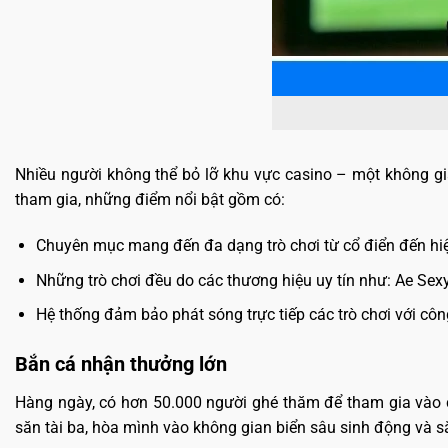
Nhiều người không thể bỏ lỡ khu vực casino – một không gi
tham gia, những điểm nổi bật gồm có:
Chuyên mục mang đến đa dạng trò chơi từ cổ điển đến hiện
Những trò chơi đều do các thương hiệu uy tín như: Ae Se
Hệ thống đảm bảo phát sóng trực tiếp các trò chơi với côn
Bắn cá nhận thưởng lớn
Hàng ngày, có hơn 50.000 người ghé thăm để tham gia vào c
săn tài ba, hòa mình vào không gian biển sâu sinh động và 