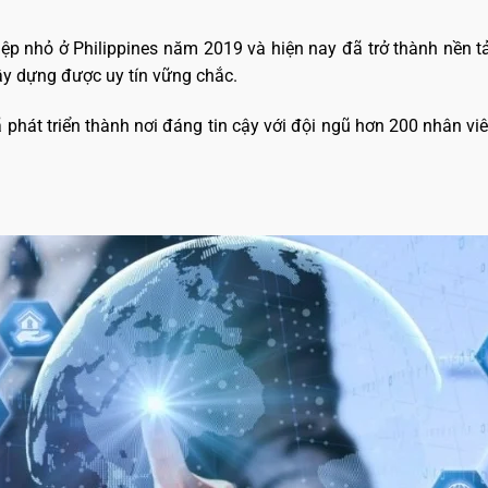
hiệp nhỏ ở Philippines năm 2019 và hiện nay đã trở thành nền
ây dựng được uy tín vững chắc.
phát triển thành nơi đáng tin cậy với đội ngũ hơn 200 nhân vi