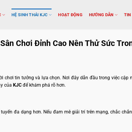
C
HỆ SINH THÁI KJC
HOẠT ĐỘNG
HƯỚNG DẪN
TIN
 Sân Chơi Đỉnh Cao Nên Thử Sức Tro
ười chơi tin tưởng và lựa chọn. Nơi đây dẫn đầu trong việc cậ
đây của
KJC
để khám phá rõ hơn.
tuyến đa dạng hơn. Nếu đam mê giải trí trên mạng, chắc chắn 