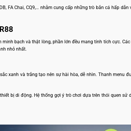
 JDB, FA Chai, CQ9,… nhằm cung cấp những trò bắn cá hấp dẫn v
RR88
 minh bạch và thật lòng, phần lớn đều mang tính tích cực. Các 
cạnh nhỏ nhất.
sắc xanh và trắng tạo nên sự hài hòa, dễ nhìn. Thanh menu đượ
thiết bị di động. Hệ thống gợi ý trò chơi dựa trên thói quen 