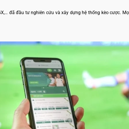
X,… đã đầu tư nghiên cứu và xây dựng hệ thống kèo cược. Mọi d