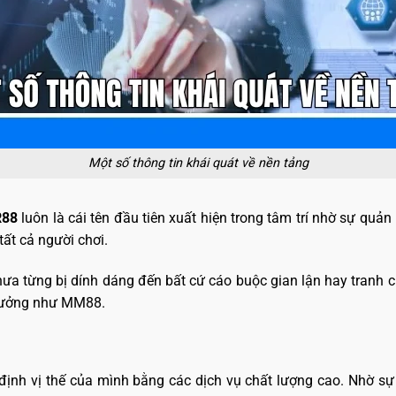
Một số thông tin khái quát về nền tảng
R88
luôn là cái tên đầu tiên xuất hiện trong tâm trí nhờ sự quản
ất cả người chơi.
 chưa từng bị dính dáng đến bất cứ cáo buộc gian lận hay tranh
 tưởng như MM88.
định vị thế của mình bằng các dịch vụ chất lượng cao. Nhờ sự 