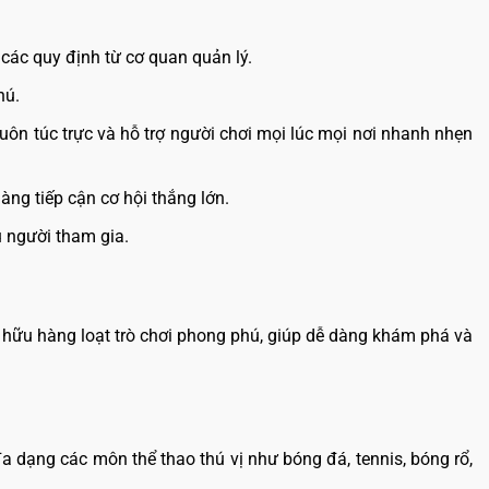
các quy định từ cơ quan quản lý.
hú.
ôn túc trực và hỗ trợ người chơi mọi lúc mọi nơi nhanh nhẹn
àng tiếp cận cơ hội thắng lớn.
u người tham gia.
hữu hàng loạt trò chơi phong phú, giúp dễ dàng khám phá và
a dạng các môn thể thao thú vị như bóng đá, tennis, bóng rổ,