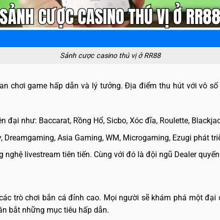
Sảnh cược casino thú vị ở RR88
an chơi game hấp dẫn và lý tưởng. Địa điểm thu hút với vô số
 đại như: Baccarat, Rồng Hổ, Sicbo, Xóc đĩa, Roulette, Blackja
xy, Dreamgaming, Asia Gaming, WM, Microgaming, Ezugi phát tri
g nghệ livestream tiên tiến. Cùng với đó là đội ngũ Dealer quyế
ác trò chơi bắn cá đỉnh cao. Mọi người sẽ khám phá một đại d
săn bắt những mục tiêu hấp dẫn.