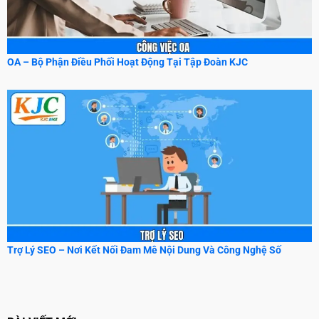
OA – Bộ Phận Điều Phối Hoạt Động Tại Tập Đoàn KJC
Trợ Lý SEO – Nơi Kết Nối Đam Mê Nội Dung Và Công Nghệ Số