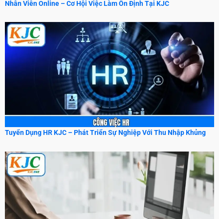
Nhân Viên Online – Cơ Hội Việc Làm Ổn Định Tại KJC
Tuyển Dụng HR KJC – Phát Triển Sự Nghiệp Với Thu Nhập Khủng