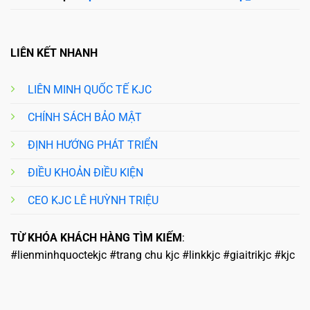
LIÊN KẾT NHANH
LIÊN MINH QUỐC TẾ KJC
CHÍNH SÁCH BẢO MẬT
ĐỊNH HƯỚNG PHÁT TRIỂN
ĐIỀU KHOẢN ĐIỀU KIỆN
CEO KJC LÊ HUỲNH TRIỆU
TỪ KHÓA KHÁCH HÀNG TÌM KIẾM
:
#lienminhquoctekjc #trang chu kjc #linkkjc #giaitrikjc #kjc