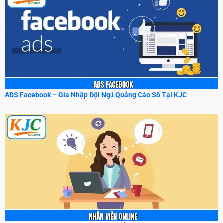
ADS Facebook – Gia Nhập Đội Ngũ Quảng Cáo Số Tại KJC