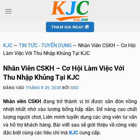
THAM GIA NGAY 🎁
KJC
—
TIN TỨC - TUYỂN DỤNG
—
Nhân Viên CSKH – Cơ Hội
Làm Việc Với Thu Nhập Khủng Tại KJC
Nhân Viên CSKH – Cơ Hội Làm Việc Với
Thu Nhập Khủng Tại KJC
ĐĂNG VÀO
THÁNG 8 29, 2025
BỞI
SEO
Nhân viên CSKH
đang trở thành vị trí được săn đón nồng
nhiệt nhất nhờ vào lương bổng hấp dẫn. Để nâng cao chất
lượng người chơi, Liên minh tuyển dụng các ứng viên tư vấn
và hỗ trợ khách hàng. Bài viết sau sẽ giới thiệu về công việc
đặc biệt cùng các tiêu chí mà
KJC
cung cấp.