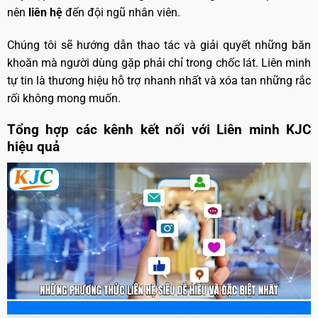
nên
liên hệ
đến đội ngũ nhân viên.
Chúng tôi sẽ hướng dẫn thao tác và giải quyết những băn
khoăn mà người dùng gặp phải chỉ trong chốc lát. Liên minh
tự tin là thương hiệu hỗ trợ nhanh nhất và xóa tan những rắc
rối không mong muốn.
Tổng hợp các kênh kết nối với Liên minh KJC
hiệu quả