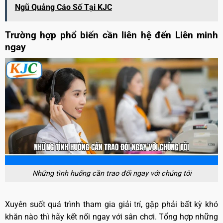
Ngũ Quảng Cáo Số Tại KJC
Trường hợp phổ biến cần liên hệ đến Liên minh
ngay
Những tình huống cần trao đổi ngay với chúng tôi
Xuyên suốt quá trình tham gia giải trí, gặp phải bất kỳ khó
khăn nào thì hãy kết nối ngay với sân chơi. Tổng hợp những