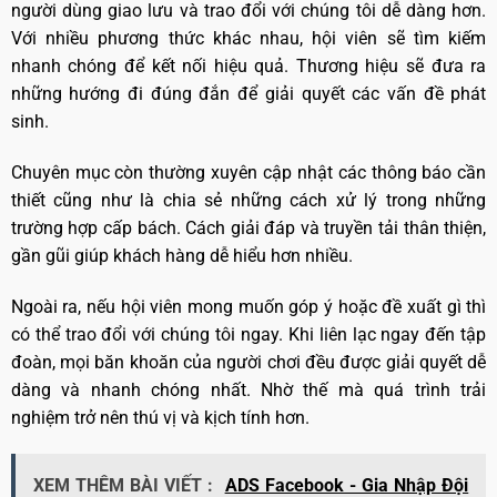
người dùng giao lưu và trao đổi với chúng tôi dễ dàng hơn.
Với nhiều phương thức khác nhau, hội viên sẽ tìm kiếm
nhanh chóng để kết nối hiệu quả. Thương hiệu sẽ đưa ra
những hướng đi đúng đắn để giải quyết các vấn đề phát
sinh.
Chuyên mục còn thường xuyên cập nhật các thông báo cần
thiết cũng như là chia sẻ những cách xử lý trong những
trường hợp cấp bách. Cách giải đáp và truyền tải thân thiện,
gần gũi giúp khách hàng dễ hiểu hơn nhiều.
Ngoài ra, nếu hội viên mong muốn góp ý hoặc đề xuất gì thì
có thể trao đổi với chúng tôi ngay. Khi liên lạc ngay đến tập
đoàn, mọi băn khoăn của người chơi đều được giải quyết dễ
dàng và nhanh chóng nhất. Nhờ thế mà quá trình trải
nghiệm trở nên thú vị và kịch tính hơn.
XEM THÊM BÀI VIẾT :
ADS Facebook - Gia Nhập Đội