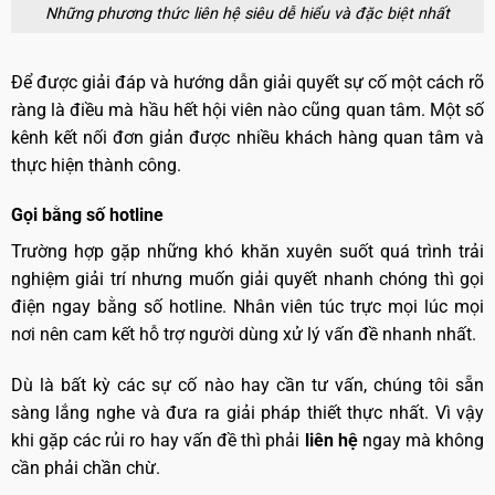
Những phương thức liên hệ siêu dễ hiểu và đặc biệt nhất
Để được giải đáp và hướng dẫn giải quyết sự cố một cách rõ
ràng là điều mà hầu hết hội viên nào cũng quan tâm. Một số
kênh kết nối đơn giản được nhiều khách hàng quan tâm và
thực hiện thành công.
Gọi bằng số hotline
Trường hợp gặp những khó khăn xuyên suốt quá trình trải
nghiệm giải trí nhưng muốn giải quyết nhanh chóng thì gọi
điện ngay bằng số hotline. Nhân viên túc trực mọi lúc mọi
nơi nên cam kết hỗ trợ người dùng xử lý vấn đề nhanh nhất.
Dù là bất kỳ các sự cố nào hay cần tư vấn, chúng tôi sẵn
sàng lắng nghe và đưa ra giải pháp thiết thực nhất. Vì vậy
khi gặp các rủi ro hay vấn đề thì phải
liên hệ
ngay mà không
cần phải chần chừ.