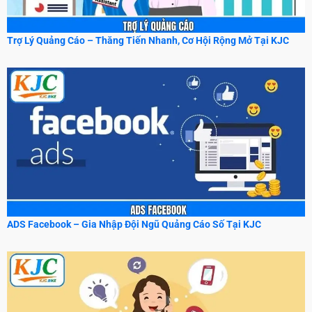
Trợ Lý Quảng Cáo – Thăng Tiến Nhanh, Cơ Hội Rộng Mở Tại KJC
ADS Facebook – Gia Nhập Đội Ngũ Quảng Cáo Số Tại KJC