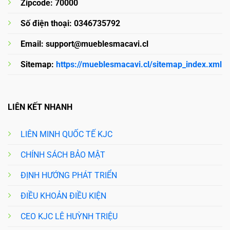
Zipcode: 70000
Số điện thoại: 0346735792
Email:
support@mueblesmacavi.cl
Sitemap:
https://mueblesmacavi.cl/sitemap_index.xml
LIÊN KẾT NHANH
LIÊN MINH QUỐC TẾ KJC
CHÍNH SÁCH BẢO MẬT
ĐỊNH HƯỚNG PHÁT TRIỂN
ĐIỀU KHOẢN ĐIỀU KIỆN
CEO KJC LÊ HUỲNH TRIỆU