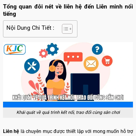
Tổng quan đôi nét về liên hệ đến Liên minh nổi
tiếng
Nội Dung Chi Tiết :
Khái quát về quá trình kết nối, trao đổi cùng sân chơi
Liên hệ
là chuyên mục được thiết lập với mong muốn hỗ trợ