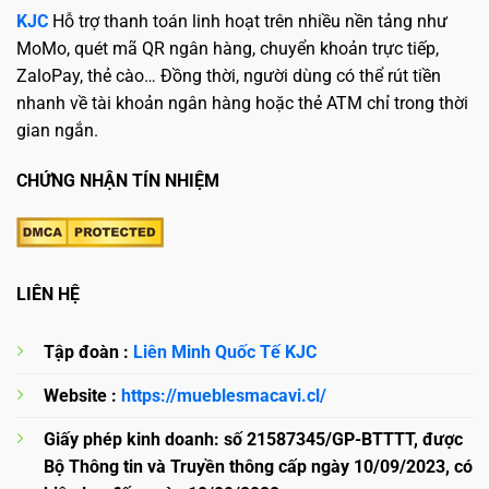
KJC
Hỗ trợ thanh toán linh hoạt trên nhiều nền tảng như
MoMo, quét mã QR ngân hàng, chuyển khoản trực tiếp,
ZaloPay, thẻ cào… Đồng thời, người dùng có thể rút tiền
nhanh về tài khoản ngân hàng hoặc thẻ ATM chỉ trong thời
gian ngắn.
CHỨNG NHẬN TÍN NHIỆM
LIÊN HỆ
Tập đoàn :
Liên Minh Quốc Tế KJC
Website :
https://mueblesmacavi.cl/
Giấy phép kinh doanh: số 21587345/GP-BTTTT, được
Bộ Thông tin và Truyền thông cấp ngày 10/09/2023, có