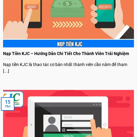
Nạp Tiền KJC – Hướng Dẫn Chi Tiết Cho Thành Viên Trải Nghiệm
Nạp tiền KJC là thao tác cơ bản nhất thành viên cần nắm để tham
[...]
15
Th1