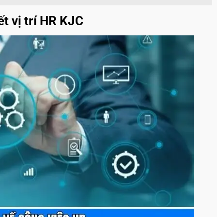
t vị trí HR KJC