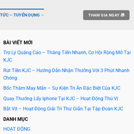
 TỨC – TUYỂN DỤNG
THAM GIA NGAY 🎁
BÀI VIẾT MỚI
Trợ Lý Quảng Cáo – Thăng Tiến Nhanh, Cơ Hội Rộng Mở Tại
KJC
Rút Tiền KJC – Hướng Dẫn Nhận Thưởng Với 3 Phút Nhanh
Chóng
Bốc Thăm May Mắn – Sự Kiện Tri Ân Đặc Biệt Của KJC
Quay Thưởng Lấy Iphone Tại KJC – Hoạt Động Thú Vị
Bắt Vịt – Hoạt Động Giải Trí Thư Giãn Tại Tập Đoàn KJC
DANH MỤC
HOẠT ĐỘNG