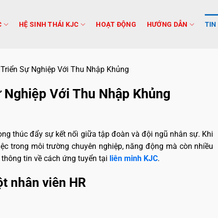
C
HỆ SINH THÁI KJC
HOẠT ĐỘNG
HƯỚNG DẪN
TIN
Triển Sự Nghiệp Với Thu Nhập Khủng
ự Nghiệp Với Thu Nhập Khủng
trọng thúc đẩy sự kết nối giữa tập đoàn và đội ngũ nhân sự. Khi
việc trong môi trường chuyên nghiệp, năng động mà còn nhiều
õ thông tin về cách ứng tuyển tại
liên minh KJC
.
một nhân viên HR