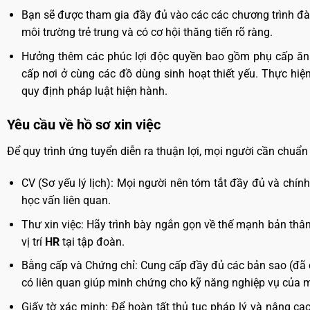
Bạn sẽ được tham gia đầy đủ vào các các chương trình đà
môi trường trẻ trung và có cơ hội thăng tiến rõ ràng.
Hưởng thêm các phúc lợi độc quyền bao gồm phụ cấp ăn u
cấp nơi ở cùng các đồ dùng sinh hoạt thiết yếu. Thực hiệ
quy định pháp luật hiện hành.
Yêu cầu về hồ sơ xin việc
Để quy trình ứng tuyển diễn ra thuận lợi, mọi người cần chuẩn
CV (Sơ yếu lý lịch): Mọi người nên tóm tắt đầy đủ và chín
học vấn liên quan.
Thư xin việc: Hãy trình bày ngắn gọn về thế mạnh bản thân
vị trí
HR
tại tập đoàn.
Bằng cấp và Chứng chỉ: Cung cấp đầy đủ các bản sao (đã 
có liên quan giúp minh chứng cho kỹ năng nghiệp vụ của m
Giấy tờ xác minh: Để hoàn tất thủ tục pháp lý và nâng ca