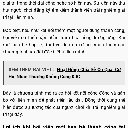
giải trí trong thời đại công nghệ số hiện nay. Sự kiện này thu
hút người chơi đăng ký tìm kiếm thành viên trải nghiệm giải
trí tại liên minh.
Đặc biệt, nếu như kết nối thêm một người dùng thành công,
hội viên có thể nhận phần trăm hoa hồng tương ứng. Khi
mời bạn bè hợp lệ, đôi bên đều có cơ hội nhận thêm các
chương trình ưu đãi đặc biệt từ liên minh.
XEM THÊM BÀI VIẾT :
Hoạt Động Chia Sẻ Có Quà: Cơ
Hội Nhận Thưởng Khủng Cùng KJC
Đây là chương trình mở ra cơ hội kết nối cộng đồng và gắn
bó với liên minh để phát triển lâu dài. Đồng thời cũng thể
hiện được sự tương tác của người chơi khi trải nghiệm giải
trí tại đây.
Lợi ích khi hội viên mời bạn bè thành công tại