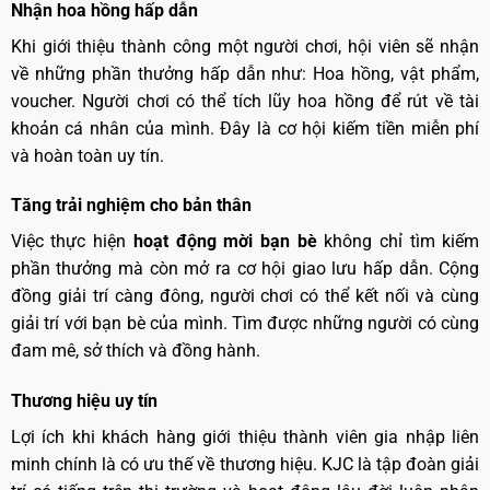
Nhận hoa hồng hấp dẫn
Khi giới thiệu thành công một người chơi, hội viên sẽ nhận
về những phần thưởng hấp dẫn như: Hoa hồng, vật phẩm,
voucher. Người chơi có thể tích lũy hoa hồng để rút về tài
khoản cá nhân của mình. Đây là cơ hội kiếm tiền miễn phí
và hoàn toàn uy tín.
Tăng trải nghiệm cho bản thân
Việc thực hiện
hoạt động mời bạn bè
không chỉ tìm kiếm
phần thưởng mà còn mở ra cơ hội giao lưu hấp dẫn. Cộng
đồng giải trí càng đông, người chơi có thể kết nối và cùng
giải trí với bạn bè của mình. Tìm được những người có cùng
đam mê, sở thích và đồng hành.
Thương hiệu uy tín
Lợi ích khi khách hàng giới thiệu thành viên gia nhập liên
minh chính là có ưu thế về thương hiệu. KJC là tập đoàn giải