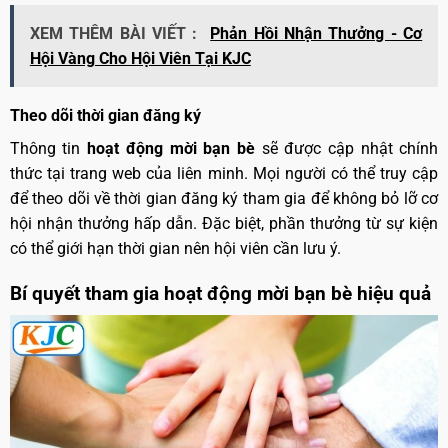
XEM THÊM BÀI VIẾT :
Phản Hồi Nhận Thưởng - Cơ
Hội Vàng Cho Hội Viên Tại KJC
Theo dõi thời gian đăng ký
Thông tin
hoạt động mời bạn bè
sẽ được cập nhật chính
thức tại trang web của liên minh. Mọi người có thể truy cập
để theo dõi về thời gian đăng ký tham gia để không bỏ lỡ cơ
hội nhận thưởng hấp dẫn. Đặc biệt, phần thưởng từ sự kiện
có thể giới hạn thời gian nên hội viên cần lưu ý.
Bí quyết tham gia hoạt động mời bạn bè hiệu quả