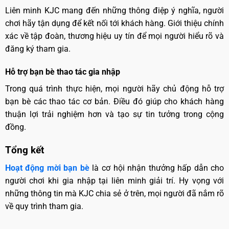
Liên minh KJC mang đến những thông điệp ý nghĩa, người
chơi hãy tận dụng để kết nối tới khách hàng. Giới thiệu chính
xác về tập đoàn, thương hiệu uy tín để mọi người hiểu rõ và
đăng ký tham gia.
Hỗ trợ bạn bè thao tác gia nhập
Trong quá trình thực hiện, mọi người hãy chủ động hỗ trợ
bạn bè các thao tác cơ bản. Điều đó giúp cho khách hàng
thuận lợi trải nghiệm hơn và tạo sự tin tưởng trong cộng
đồng.
Tổng kết
Hoạt động mời bạn bè
là cơ hội nhận thưởng hấp dẫn cho
người chơi khi gia nhập tại liên minh giải trí. Hy vọng với
những thông tin mà KJC chia sẻ ở trên, mọi người đã nắm rõ
về quy trình tham gia.