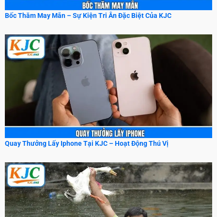
Bốc Thăm May Mắn – Sự Kiện Tri Ân Đặc Biệt Của KJC
Quay Thưởng Lấy Iphone Tại KJC – Hoạt Động Thú Vị