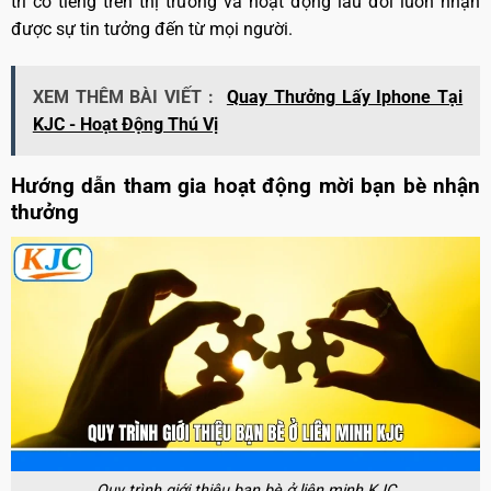
trí có tiếng trên thị trường và hoạt động lâu đời luôn nhận
được sự tin tưởng đến từ mọi người.
XEM THÊM BÀI VIẾT :
Quay Thưởng Lấy Iphone Tại
KJC - Hoạt Động Thú Vị
Hướng dẫn tham gia hoạt động mời bạn bè nhận
thưởng
Quy trình giới thiệu bạn bè ở liên minh KJC