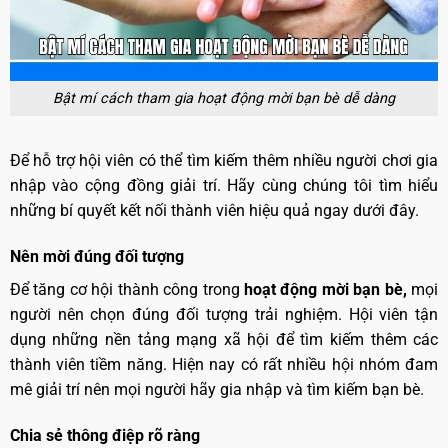
Bật mí cách tham gia hoạt động mời bạn bè dễ dàng
Để hỗ trợ hội viên có thể tìm kiếm thêm nhiều người chơi gia
nhập vào cộng đồng giải trí. Hãy cùng chúng tôi tìm hiểu
những bí quyết kết nối thành viên hiệu quả ngay dưới đây.
Nên mời đúng đối tượng
Để tăng cơ hội thành công trong
hoạt động mời bạn bè,
mọi
người nên chọn đúng đối tượng trải nghiệm. Hội viên tận
dụng những nền tảng mạng xã hội để tìm kiếm thêm các
thành viên tiềm năng. Hiện nay có rất nhiều hội nhóm đam
mê giải trí nên mọi người hãy gia nhập và tìm kiếm bạn bè.
Chia sẻ thông điệp rõ ràng