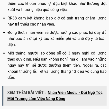
thêm các khoản phúc lợi đặc biệt khác như thưởng đột
xuất và thưởng hiệu quả công việc.
RR88 cam kết không bao giờ có tình trạng chậm lương
hay trả thiếu cho nhân viên.
Đồng thời, nhân viên sẽ được hưởng các phúc lợi đầy đủ
như bao ăn ở tại ký túc xá miễn phí và chế độ y tế toàn
diện.
Mỗi tháng, người lao động sẽ có 3 ngày nghỉ có lương
theo quy định. Nếu bạn không nghỉ mà đi làm vào những
ngày này thì sẽ được thưởng thêm tiền. Ngoài ra, các
khoản thưởng lễ, Tết và lương tháng 13 đều vô cùng hấp
dẫn.
XEM THÊM BÀI VIẾT :
Nhân Viên Media - Đãi Ngộ Tốt,
Môi Trường Làm Việc Năng Động