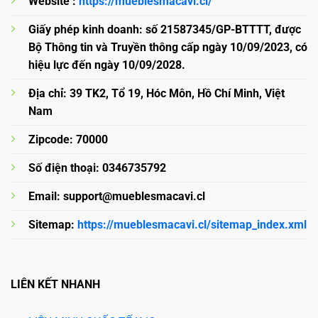
Website :
https://mueblesmacavi.cl/
Giấy phép kinh doanh: số 21587345/GP-BTTTT, được
Bộ Thông tin và Truyền thông cấp ngày 10/09/2023, có
hiệu lực đến ngày 10/09/2028.
Địa chỉ: 39 TK2, Tổ 19, Hóc Môn, Hồ Chí Minh, Việt
Nam
Zipcode: 70000
Số điện thoại: 0346735792
Email:
support@mueblesmacavi.cl
Sitemap:
https://mueblesmacavi.cl/sitemap_index.xml
LIÊN KẾT NHANH