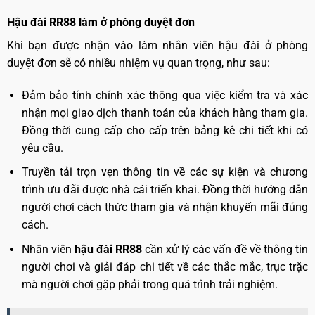
Hậu đài RR88 làm ở phòng duyệt đơn
Khi bạn được nhận vào làm nhân viên hậu đài ở phòng
duyệt đơn sẽ có nhiều nhiệm vụ quan trọng, như sau:
Đảm bảo tính chính xác thông qua việc kiểm tra và xác
nhận mọi giao dịch thanh toán của khách hàng tham gia.
Đồng thời cung cấp cho cấp trên bảng kê chi tiết khi có
yêu cầu.
Truyền tải trọn vẹn thông tin về các sự kiện và chương
trình ưu đãi được nhà cái triển khai. Đồng thời hướng dẫn
người chơi cách thức tham gia và nhận khuyến mãi đúng
cách.
Nhân viên
hậu đài RR88
cần xử lý các vấn đề về thông tin
người chơi và giải đáp chi tiết về các thắc mắc, trục trặc
mà người chơi gặp phải trong quá trình trải nghiệm.