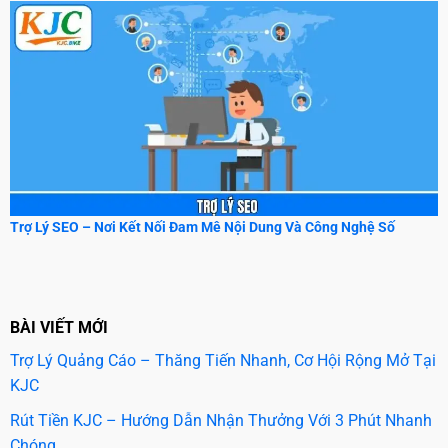
Trợ Lý SEO – Nơi Kết Nối Đam Mê Nội Dung Và Công Nghệ Số
BÀI VIẾT MỚI
Trợ Lý Quảng Cáo – Thăng Tiến Nhanh, Cơ Hội Rộng Mở Tại
KJC
Rút Tiền KJC – Hướng Dẫn Nhận Thưởng Với 3 Phút Nhanh
Chóng