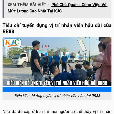
XEM THÊM BÀI VIẾT :
Phó Chủ Quản - Công Việc Với
Mức Lương Cao Nhất Tại KJC
Tiêu chí tuyển dụng vị trí nhân viên hậu đài của
RR88
Điều kiện để ứng tuyển vị trí nhân viên hậu đài RR88
Như đã đề cập ở trên thì mọi người có thể thấy vị trí nhân