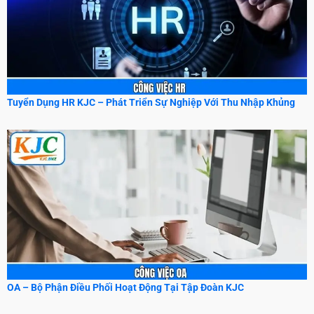
Tuyển Dụng HR KJC – Phát Triển Sự Nghiệp Với Thu Nhập Khủng
OA – Bộ Phận Điều Phối Hoạt Động Tại Tập Đoàn KJC