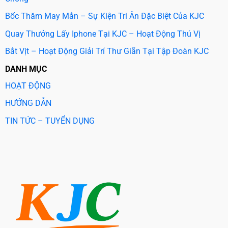
Bốc Thăm May Mắn – Sự Kiện Tri Ân Đặc Biệt Của KJC
Quay Thưởng Lấy Iphone Tại KJC – Hoạt Động Thú Vị
Bắt Vịt – Hoạt Động Giải Trí Thư Giãn Tại Tập Đoàn KJC
DANH MỤC
HOẠT ĐỘNG
HƯỚNG DẪN
TIN TỨC – TUYỂN DỤNG