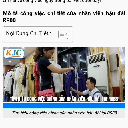
chi tiết về công việc ngay trong bài viết dưới đây!
Mô tả công việc chi tiết của nhân viên hậu đài
RR88
Nội Dung Chi Tiết :
Tìm hiểu công việc chính của nhân viên hậu đài tại RR88