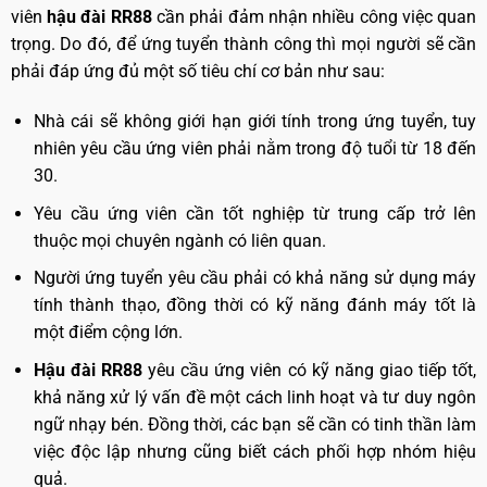
viên
hậu đài RR88
cần phải đảm nhận nhiều công việc quan
trọng. Do đó, để ứng tuyển thành công thì mọi người sẽ cần
phải đáp ứng đủ một số tiêu chí cơ bản như sau:
Nhà cái sẽ không giới hạn giới tính trong ứng tuyển, tuy
nhiên yêu cầu ứng viên phải nằm trong độ tuổi từ 18 đến
30.
Yêu cầu ứng viên cần tốt nghiệp từ trung cấp trở lên
thuộc mọi chuyên ngành có liên quan.
Người ứng tuyển yêu cầu phải có khả năng sử dụng máy
tính thành thạo, đồng thời có kỹ năng đánh máy tốt là
một điểm cộng lớn.
Hậu đài RR88
yêu cầu ứng viên có kỹ năng giao tiếp tốt,
khả năng xử lý vấn đề một cách linh hoạt và tư duy ngôn
ngữ nhạy bén. Đồng thời, các bạn sẽ cần có tinh thần làm
việc độc lập nhưng cũng biết cách phối hợp nhóm hiệu
quả.